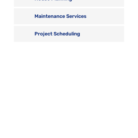
Maintenance Services
Project Scheduling

Contact us
Vivamus sit amet ultrices nibh, faucibus
consectetur diam.