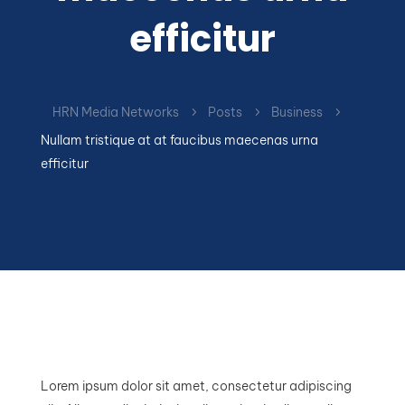
efficitur
HRN Media Networks
Posts
Business
5
5
5
Nullam tristique at at faucibus maecenas urna
efficitur
Lorem ipsum dolor sit amet, consectetur adipiscing