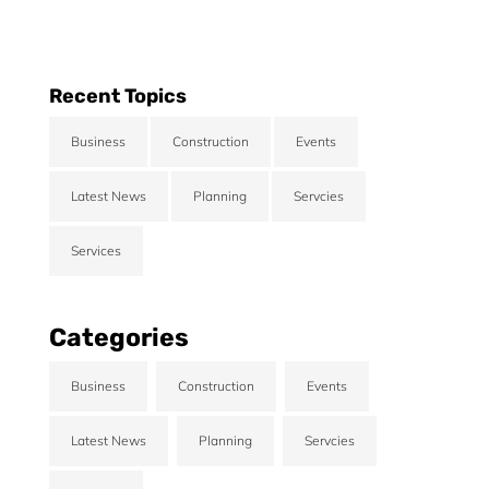
Recent Topics
Business
Construction
Events
Contact us
Latest News
Planning
Servcies
Vivamus sit amet ultrices nibh, faucibus
consectetur diam. In rutrum, metus id
Services
laoreet accumsan.
CONTACT US
Categories
Business
Construction
Events
Latest News
Planning
Servcies